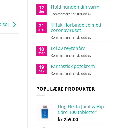
Høsttips
til
Hold hunden din varm
12
hundeeiere
des
for
Kommentarer er skrudd av
Hold
hunden
pise!
Tiltak i forbindelse med
21
din
mar
coronaviruset
varm
for
Kommentarer er skrudd av
Tiltak
i
Lei av røytehår?
10
forbindelse
mar
for
Kommentarer er skrudd av
med
Lei
coronaviruset
av
Fantastisk potekrem
19
røytehår?
nov
for
Kommentarer er skrudd av
Fantastisk
potekrem
POPULÆRE PRODUKTER
Dog Nikita Joint & Hip
Care 100 tabletter
kr
259.00