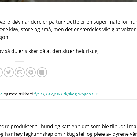
bære kløv når dere er på tur? Dette er en super måte for h
ære kløv, store og små, men det er særdeles viktig at vekten
sjon.
å du er sikker på at den sitter helt riktig.
nd
og med stikkord
fysisk
,
kløv
,
psykisk
,
skog
,
skogen
,
tur
.
bedre produkter til hund og katt enn det som ble tilbudt i ma
og har høy fagkunnskap om riktig stell og pleie av dyrene vår