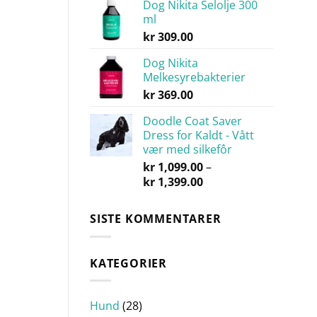
Dog Nikita Selolje 300
ml
kr
309.00
Dog Nikita
Melkesyrebakterier
kr
369.00
Doodle Coat Saver
Dress for Kaldt - Vått
vær med silkefôr
kr
1,099.00
–
Prisområde:
kr
1,399.00
kr 1,099.00
til
SISTE KOMMENTARER
kr 1,399.00
KATEGORIER
Hund
(28)