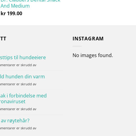
til
And Medium
kr 799.00
kr
199.00
YTT
INSTAGRAM
No images found.
sttips til hundeeiere
for
mentarer er skrudd av
Høsttips
til
ld hunden din varm
hundeeiere
for
mentarer er skrudd av
Hold
hunden
tak i forbindelse med
din
ronaviruset
varm
for
mentarer er skrudd av
Tiltak
i
 av røytehår?
forbindelse
for
mentarer er skrudd av
med
Lei
coronaviruset