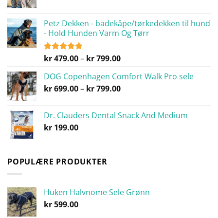
kr 699.00
til
Petz Dekken - badekåpe/tørkedekken til hund
kr 799.00
- Hold Hunden Varm Og Tørr
Prisområde:
kr
479.00
–
kr
799.00
Vurdert
5.00
av 5
kr 479.00
DOG Copenhagen Comfort Walk Pro sele
til
Prisområde:
kr
699.00
–
kr
799.00
kr 799.00
kr 699.00
til
Dr. Clauders Dental Snack And Medium
kr 799.00
kr
199.00
POPULÆRE PRODUKTER
Huken Halvnome Sele Grønn
kr
599.00