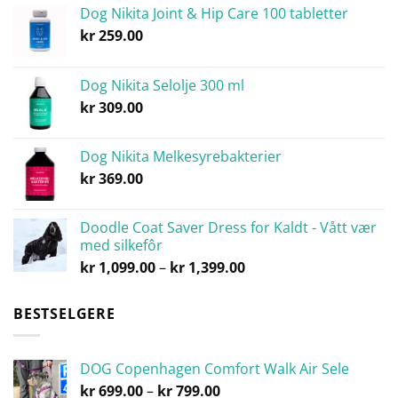
Dog Nikita Joint & Hip Care 100 tabletter
kr
259.00
Dog Nikita Selolje 300 ml
kr
309.00
Dog Nikita Melkesyrebakterier
kr
369.00
Doodle Coat Saver Dress for Kaldt - Vått vær
med silkefôr
Prisområde:
kr
1,099.00
–
kr
1,399.00
kr 1,099.00
til
BESTSELGERE
kr 1,399.00
DOG Copenhagen Comfort Walk Air Sele
Prisområde:
kr
699.00
–
kr
799.00