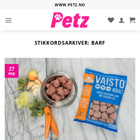
Hopp
WWW.PETZ.NO
til
innhold
STIKKORDSARKIVER:
BARF
27
sep