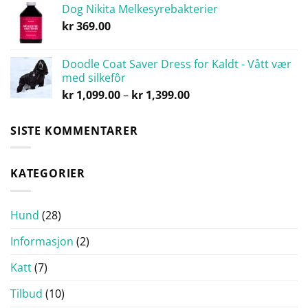
Dog Nikita Melkesyrebakterier
kr
369.00
Doodle Coat Saver Dress for Kaldt - Vått vær
med silkefôr
Prisområde:
kr
1,099.00
–
kr
1,399.00
kr 1,099.00
til
SISTE KOMMENTARER
kr 1,399.00
KATEGORIER
Hund
(28)
Informasjon
(2)
Katt
(7)
Tilbud
(10)