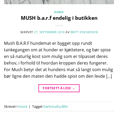
HUND
MUSH b.a.r.f endelig i butikken
SKREVET
27. SEPTEMBER 2018
AV
BRITT EDVARDSEN
Mush B.A.R.F hundemat er bygget opp rundt
tankegangen om at hunder er kjøttetere, og bør spise
en så naturlig kost som mulig som er tilpasset deres
behov, i forhold til hvordan kroppen deres fungerer.
For Mush betyr det at hundens mat så langt som mulig
bør ligne den maten den hadde spist om den levde […]
FORTSETT Å LESE
→
Skrevet i
Hund
|
Tagget
barf
,
mush
,
råfor