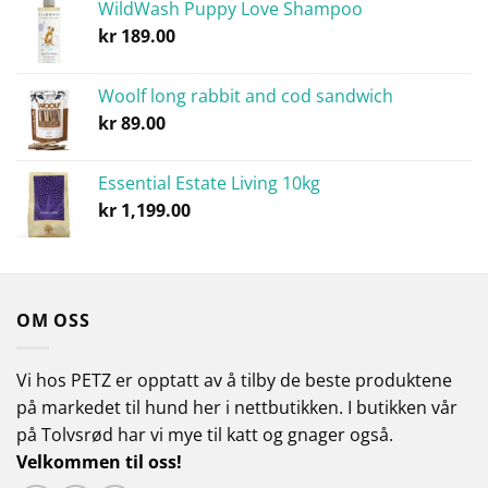
WildWash Puppy Love Shampoo
til
kr
189.00
kr 799.00
Woolf long rabbit and cod sandwich
kr
89.00
Essential Estate Living 10kg
kr
1,199.00
OM OSS
Vi hos PETZ er opptatt av å tilby de beste produktene
på markedet til hund her i nettbutikken.
I butikken vår
på Tolvsrød har vi mye til katt og gnager også.
Velkommen til oss!