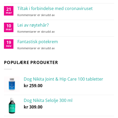
Hold
hunden
Tiltak i forbindelse med coronaviruset
21
din
mar
for
Kommentarer er skrudd av
varm
Tiltak
i
Lei av røytehår?
10
forbindelse
mar
for
Kommentarer er skrudd av
med
Lei
coronaviruset
av
Fantastisk potekrem
19
røytehår?
nov
for
Kommentarer er skrudd av
Fantastisk
potekrem
POPULÆRE PRODUKTER
Dog Nikita Joint & Hip Care 100 tabletter
kr
259.00
Dog Nikita Selolje 300 ml
kr
309.00