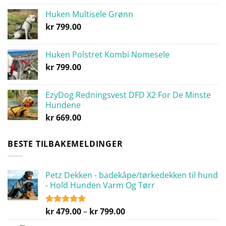
Huken Multisele Grønn
kr
799.00
Huken Polstret Kombi Nomesele
kr
799.00
EzyDog Redningsvest DFD X2 For De Minste
Hundene
kr
669.00
BESTE TILBAKEMELDINGER
Petz Dekken - badekåpe/tørkedekken til hund
- Hold Hunden Varm Og Tørr
Prisområde:
kr
479.00
–
kr
799.00
Vurdert
5.00
av 5
kr 479.00