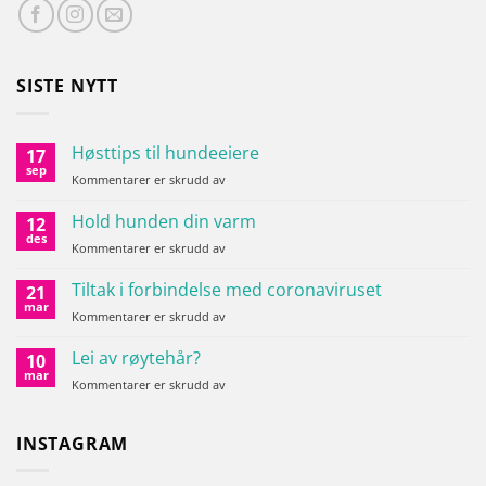
SISTE NYTT
Høsttips til hundeeiere
17
sep
for
Kommentarer er skrudd av
Høsttips
til
Hold hunden din varm
12
hundeeiere
des
for
Kommentarer er skrudd av
Hold
hunden
Tiltak i forbindelse med coronaviruset
21
din
mar
for
Kommentarer er skrudd av
varm
Tiltak
i
Lei av røytehår?
10
forbindelse
mar
for
Kommentarer er skrudd av
med
Lei
coronaviruset
av
røytehår?
INSTAGRAM