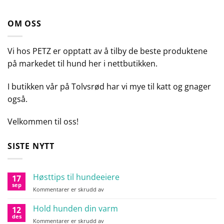
OM OSS
Vi hos PETZ er opptatt av å tilby de beste produktene
på markedet til hund her i nettbutikken.
I butikken vår på Tolvsrød har vi mye til katt og gnager
også.
Velkommen til oss!
SISTE NYTT
Høsttips til hundeeiere
17
sep
for
Kommentarer er skrudd av
Høsttips
til
Hold hunden din varm
12
hundeeiere
des
for
Kommentarer er skrudd av