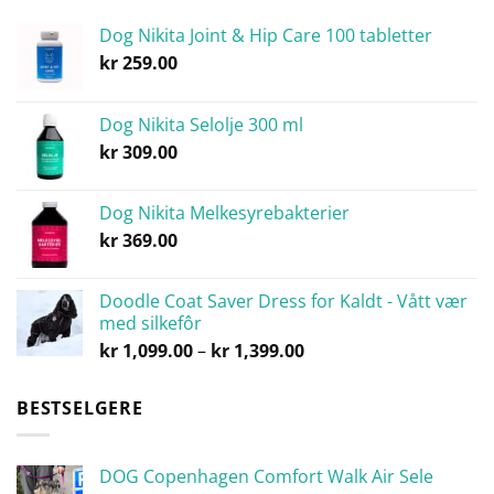
produktsiden
Dog Nikita Joint & Hip Care 100 tabletter
kr
259.00
Dog Nikita Selolje 300 ml
kr
309.00
Dog Nikita Melkesyrebakterier
kr
369.00
Doodle Coat Saver Dress for Kaldt - Vått vær
med silkefôr
Prisområde:
kr
1,099.00
–
kr
1,399.00
kr 1,099.00
til
BESTSELGERE
kr 1,399.00
DOG Copenhagen Comfort Walk Air Sele