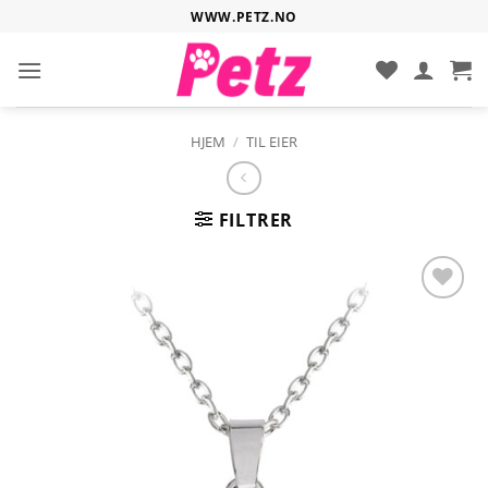
Hopp
WWW.PETZ.NO
til
innhold
HJEM
/
TIL EIER
FILTRER
Legg til i
ønskelisten