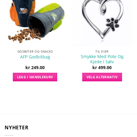
Legg til i
Legg til i
ønskelisten
ønskelisten
GODBITER OG SNACKS
TIL EIER
Smykke Med Pote Og
AFP Godbitbag
Kjede I Sølv
kr
249.00
kr
499.00
LEGG I HANDLEKURV
VELG ALTERNATIV
Dette
produktet
har
flere
varianter.
Alternativene
kan
NYHETER
velges
på