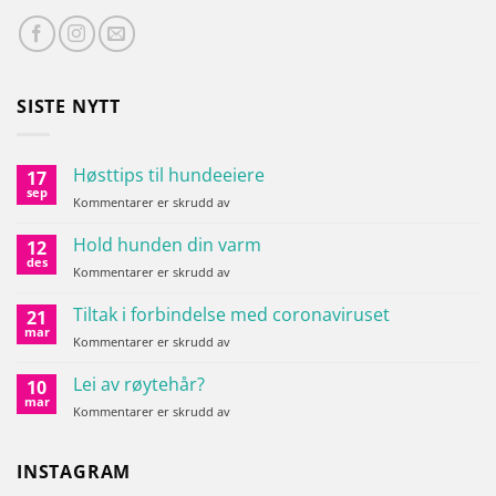
SISTE NYTT
Høsttips til hundeeiere
17
sep
for
Kommentarer er skrudd av
Høsttips
til
Hold hunden din varm
12
hundeeiere
des
for
Kommentarer er skrudd av
Hold
hunden
Tiltak i forbindelse med coronaviruset
21
din
mar
for
Kommentarer er skrudd av
varm
Tiltak
i
Lei av røytehår?
10
forbindelse
mar
for
Kommentarer er skrudd av
med
Lei
coronaviruset
av
røytehår?
INSTAGRAM