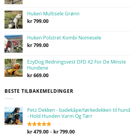
Huken Multisele Grønn
kr
799.00
Huken Polstret Kombi Nomesele
kr
799.00
EzyDog Redningsvest DFD X2 For De Minste
Hundene
kr
669.00
BESTE TILBAKEMELDINGER
Petz Dekken - badekåpe/tørkedekken til hund
- Hold Hunden Varm Og Tørr
Prisområde:
kr
479.00
–
kr
799.00
Vurdert