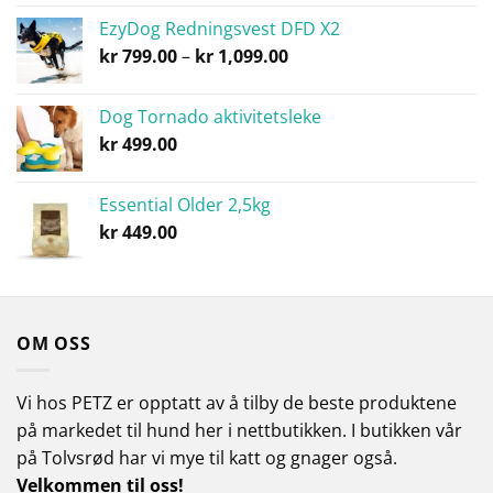
5.00
av 5
kr 479.00
EzyDog Redningsvest DFD X2
til
Prisområde:
kr
799.00
–
kr
1,099.00
kr 799.00
kr 799.00
til
Dog Tornado aktivitetsleke
kr 1,099.00
kr
499.00
Essential Older 2,5kg
kr
449.00
OM OSS
Vi hos PETZ er opptatt av å tilby de beste produktene
på markedet til hund her i nettbutikken.
I butikken vår
på Tolvsrød har vi mye til katt og gnager også.
Velkommen til oss!