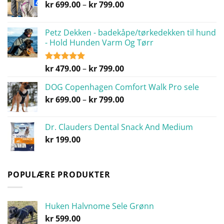
Prisområde:
kr
699.00
–
kr
799.00
kr 699.00
til
Petz Dekken - badekåpe/tørkedekken til hund
kr 799.00
- Hold Hunden Varm Og Tørr
Prisområde:
kr
479.00
–
kr
799.00
Vurdert
5.00
av 5
kr 479.00
DOG Copenhagen Comfort Walk Pro sele
til
Prisområde:
kr
699.00
–
kr
799.00
kr 799.00
kr 699.00
til
Dr. Clauders Dental Snack And Medium
kr 799.00
kr
199.00
POPULÆRE PRODUKTER
Huken Halvnome Sele Grønn
kr
599.00