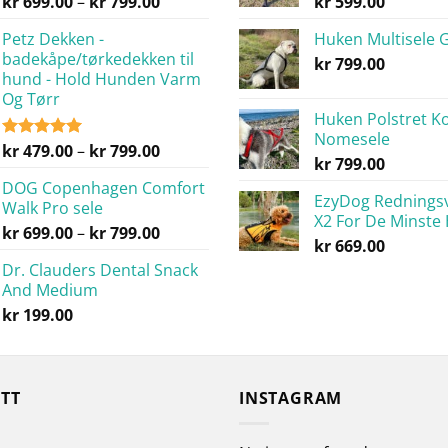
Prisområde:
kr
699.00
–
kr
799.00
kr
599.00
kr 699.00
Petz Dekken -
Huken Multisele 
til
badekåpe/tørkedekken til
kr 799.00
kr
799.00
hund - Hold Hunden Varm
Og Tørr
Huken Polstret K
Nomesele
Prisområde:
kr
479.00
–
kr
799.00
Vurdert
kr
799.00
5.00
av 5
kr 479.00
DOG Copenhagen Comfort
til
EzyDog Rednings
Walk Pro sele
kr 799.00
X2 For De Minste
Prisområde:
kr
699.00
–
kr
799.00
kr
669.00
kr 699.00
Dr. Clauders Dental Snack
til
And Medium
kr 799.00
kr
199.00
YTT
INSTAGRAM