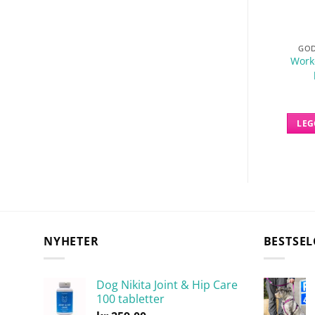
GODBITER
GODBITER OG SNACKS
GOD
Work
ningssnacks – 80g
Woolf Nooh Lam 10 stk
kr
109.00
kr
89.00
 I HANDLEKURV
LEGG I HANDLEKURV
LEG
NYHETER
BESTSEL
Dog Nikita Joint & Hip Care
100 tabletter