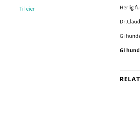
Herlig f
Til eier
Dr.Claud
Gi hunde
Gi hunde
RELA
Legg til i
Legg til i
ønskelisten
ønskelisten