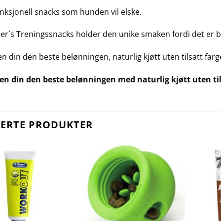
unksjonell snacks som hunden vil elske.
er`s Treningssnacks holder den unike smaken fordi det er 
n din den beste belønningen, naturlig kjøtt uten tilsatt far
n din den beste belønningen med naturlig kjøtt uten til
TERTE PRODUKTER
Legg til i
Legg til i
ønskelisten
ønskelisten