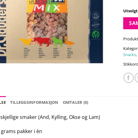
Utsolgt
SA
Produk
Kategor
Snacks
,
Stikkor
LSE
TILLEGGSINFORMASJON
OMTALER (0)
rskjellige smaker (And, Kylling, Okse og Lam)
5 grams pakker i èn