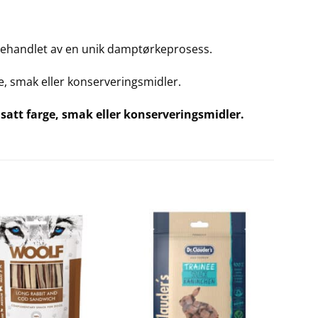
behandlet av en unik damptørkeprosess.
ge, smak eller konserveringsmidler.
satt farge, smak eller konserveringsmidler.
Legg til i
Legg til i
ønskelisten
ønskelisten