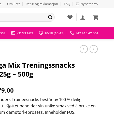
s
Om Petz
Retur og reklamasjon
FAQ
Nyhetsbrev
OSS
KONTAKT
10-18 (10-15)
+47 415 42 304
a Mix Treningssnacks
25g – 500g
9.00
uders Traineesnacks består av 100 % deilig
jøtt. Kjøttet beholder sin unike smak ved å bruke en
om damptørkeprosess. Inneholder FOS.