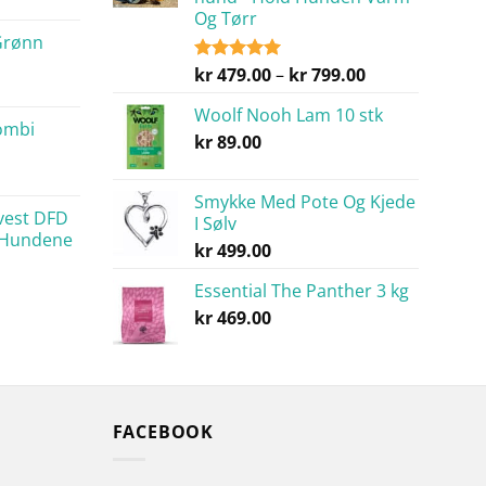
Og Tørr
Grønn
Prisområde:
kr
479.00
–
kr
799.00
Vurdert
5.00
av 5
kr 479.00
Woolf Nooh Lam 10 stk
til
ombi
kr
89.00
kr 799.00
Smykke Med Pote Og Kjede
vest DFD
I Sølv
 Hundene
kr
499.00
Essential The Panther 3 kg
kr
469.00
FACEBOOK