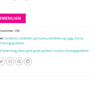
MMENLIGN
tnummer:
159
ier:
Godbiter
,
Godbiter og snacks
,
Godbiter og tygg
,
Hund
,
Treningsgodbiter
d:
belønning
,
biter
,
god
,
godt
,
godteri
,
snacks
,
treningsgodbiter