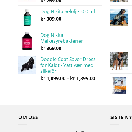
kr
259.00
Dog Nikita Selolje 300 ml
kr
309.00
Dog Nikita
Melkesyrebakterier
kr
369.00
Doodle Coat Saver Dress
for Kaldt - Vått vær med
silkefôr
Prisområde:
kr
1,099.00
–
kr
1,399.00
kr 1,099.00
til
kr 1,399.00
OM OSS
SISTE N