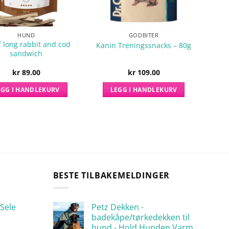
HUND
GODBITER
 long rabbit and cod
Kanin Treningssnacks – 80g
sandwich
kr
89.00
kr
109.00
EGG I HANDLEKURV
LEGG I HANDLEKURV
BESTE TILBAKEMELDINGER
Sele
Petz Dekken -
badekåpe/tørkedekken til
hund - Hold Hunden Varm