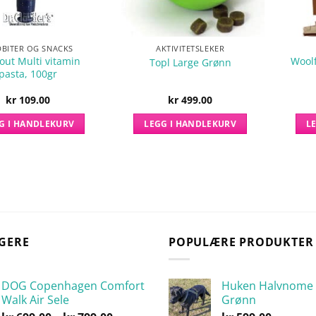
BITER OG SNACKS
AKTIVITETSLEKER
out Multi vitamin
Woolf
Topl Large Grønn
pasta, 100gr
kr
109.00
kr
499.00
G I HANDLEKURV
LEGG I HANDLEKURV
L
GERE
POPULÆRE PRODUKTER
DOG Copenhagen Comfort
Huken Halvnome 
Walk Air Sele
Grønn