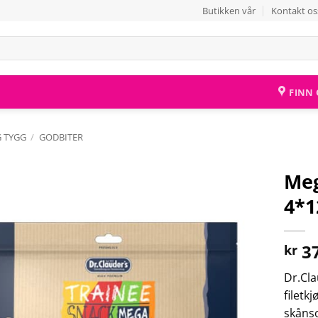
Butikken vår
Kontakt os
FINN 
 TYGG
/
GODBITER
Meg
4*1
Legg til i
ønskelisten
37
kr
Dr.Cla
filetk
skåns