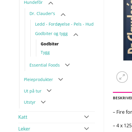
Hundefôr
Dr. Clauder's
Ledd - Fordøyelse - Pels - Hud
Godbiter og tygg
Godbiter
Tygg
Essential Foods
Pleieprodukter
Ut på tur
BESKRIVE
Utstyr
– Fire fo
Katt
– 4 x 12
Leker