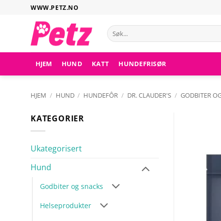
Hopp
WWW.PETZ.NO
til
innhold
Søk
etter:
HJEM
HUND
KATT
HUNDEFRISØR
HJEM
/
HUND
/
HUNDEFÔR
/
DR. CLAUDER'S
/
GODBITER OG
KATEGORIER
Ukategorisert
Hund
Godbiter og snacks
Helseprodukter