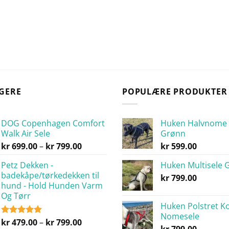
GERE
POPULÆRE PRODUKTER
DOG Copenhagen Comfort
Huken Halvnome 
Walk Air Sele
Grønn
Prisområde:
kr
699.00
–
kr
799.00
kr
599.00
kr 699.00
Petz Dekken -
Huken Multisele 
til
badekåpe/tørkedekken til
kr 799.00
kr
799.00
hund - Hold Hunden Varm
Og Tørr
Huken Polstret K
Nomesele
Prisområde:
kr
479.00
–
kr
799.00
Vurdert