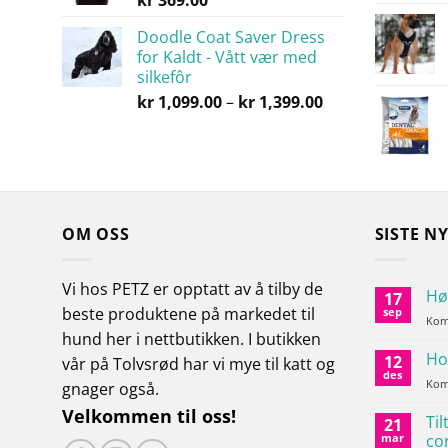
kr
369.00
Doodle Coat Saver Dress
for Kaldt - Vått vær med
silkefôr
Prisområde:
kr
1,099.00
–
kr
1,399.00
kr 1,099.00
til
kr 1,399.00
OM OSS
SISTE N
Vi hos PETZ er opptatt av å tilby de
Hø
17
beste produktene på markedet til
sep
Kom
hund her i nettbutikken.
I butikken
Ho
12
vår på Tolvsrød har vi mye til katt og
des
Kom
gnager også.
Velkommen til oss!
Til
21
mar
co