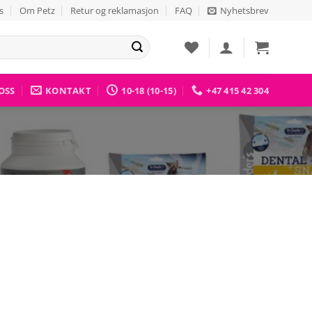
s
Om Petz
Retur og reklamasjon
FAQ
Nyhetsbrev
OSS
KONTAKT
10-18 (10-15)
+47 415 42 304