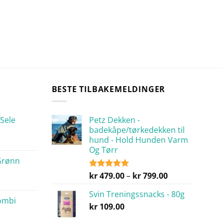
BESTE TILBAKEMELDINGER
Sele
Petz Dekken -
badekåpe/tørkedekken til
hund - Hold Hunden Varm
Og Tørr
Grønn
Prisområde:
kr
479.00
–
kr
799.00
Vurdert
5.00
av 5
kr 479.00
Svin Treningssnacks - 80g
til
ombi
kr
109.00
kr 799.00