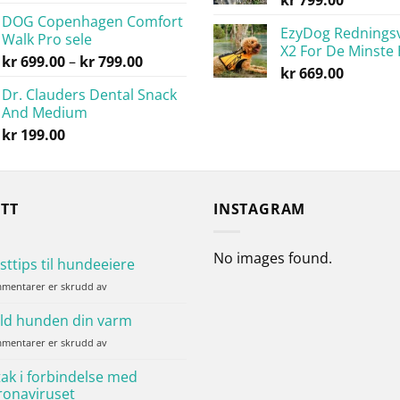
kr
799.00
5.00
av 5
kr 479.00
DOG Copenhagen Comfort
til
EzyDog Rednings
Walk Pro sele
kr 799.00
X2 For De Minste
Prisområde:
kr
699.00
–
kr
799.00
kr
669.00
kr 699.00
Dr. Clauders Dental Snack
til
And Medium
kr 799.00
kr
199.00
YTT
INSTAGRAM
No images found.
sttips til hundeeiere
for
mentarer er skrudd av
Høsttips
til
ld hunden din varm
hundeeiere
for
mentarer er skrudd av
Hold
hunden
tak i forbindelse med
din
ronaviruset