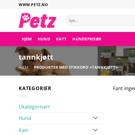
Hopp
WWW.PETZ.NO
til
innhold
Søk
etter:
HJEM
HUND
KATT
HUNDEFRISØR
tannkjøtt
HJEM
/
PRODUKTER MED STIKKORD «TANNKJØTT»
KATEGORIER
Fant inge
Ukategorisert
Hund
Katt