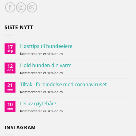
SISTE NYTT
Høsttips til hundeeiere
17
sep
for
Kommentarer er skrudd av
Høsttips
til
Hold hunden din varm
12
hundeeiere
des
for
Kommentarer er skrudd av
Hold
hunden
Tiltak i forbindelse med coronaviruset
21
din
mar
for
Kommentarer er skrudd av
varm
Tiltak
i
Lei av røytehår?
10
forbindelse
mar
for
Kommentarer er skrudd av
med
Lei
coronaviruset
av
røytehår?
INSTAGRAM