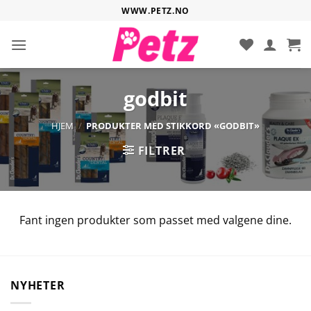
Hopp
WWW.PETZ.NO
til
innhold
godbit
HJEM
/
PRODUKTER MED STIKKORD «GODBIT»
FILTRER
Fant ingen produkter som passet med valgene dine.
NYHETER