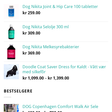
Dog Nikita Joint & Hip Care 100 tabletter
kr
259.00
Dog Nikita Selolje 300 ml
kr
309.00
Dog Nikita Melkesyrebakterier
kr
369.00
Doodle Coat Saver Dress for Kaldt - Vått vær
med silkefôr
Prisområde:
kr
1,099.00
–
kr
1,399.00
kr 1,099.00
til
BESTSELGERE
kr 1,399.00
DOG Copenhagen Comfort Walk Air Sele