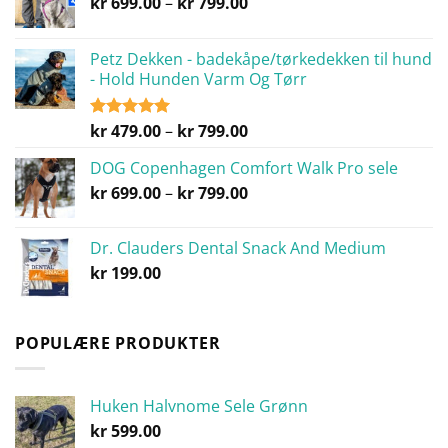
Prisområde:
kr
699.00
–
kr
799.00
kr 699.00
til
Petz Dekken - badekåpe/tørkedekken til hund
kr 799.00
- Hold Hunden Varm Og Tørr
Prisområde:
kr
479.00
–
kr
799.00
Vurdert
5.00
av 5
kr 479.00
DOG Copenhagen Comfort Walk Pro sele
til
Prisområde:
kr
699.00
–
kr
799.00
kr 799.00
kr 699.00
til
Dr. Clauders Dental Snack And Medium
kr 799.00
kr
199.00
POPULÆRE PRODUKTER
Huken Halvnome Sele Grønn
kr
599.00