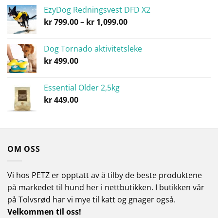
kr 479.00
EzyDog Redningsvest DFD X2
til
Prisområde:
kr
799.00
–
kr
1,099.00
kr 799.00
kr 799.00
til
Dog Tornado aktivitetsleke
kr 1,099.00
kr
499.00
Essential Older 2,5kg
kr
449.00
OM OSS
Vi hos PETZ er opptatt av å tilby de beste produktene
på markedet til hund her i nettbutikken.
I butikken vår
på Tolvsrød har vi mye til katt og gnager også.
Velkommen til oss!