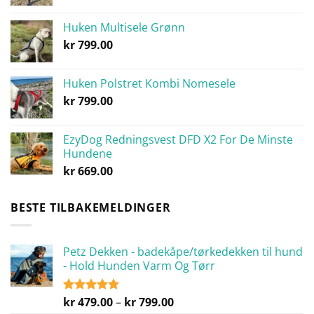
Huken Multisele Grønn
kr
799.00
Huken Polstret Kombi Nomesele
kr
799.00
EzyDog Redningsvest DFD X2 For De Minste
Hundene
kr
669.00
BESTE TILBAKEMELDINGER
Petz Dekken - badekåpe/tørkedekken til hund
- Hold Hunden Varm Og Tørr
Prisområde:
kr
479.00
–
kr
799.00
Vurdert
5.00
av 5