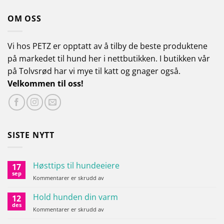
OM OSS
Vi hos PETZ er opptatt av å tilby de beste produktene
på markedet til hund her i nettbutikken.
I butikken vår
på Tolvsrød har vi mye til katt og gnager også.
Velkommen til oss!
SISTE NYTT
Høsttips til hundeeiere
17
sep
for
Kommentarer er skrudd av
Høsttips
til
Hold hunden din varm
12
hundeeiere
des
for
Kommentarer er skrudd av
Hold