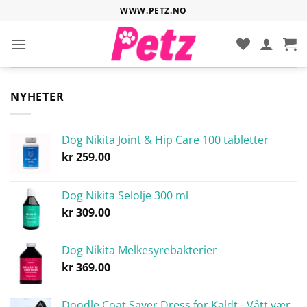
Hopp
WWW.PETZ.NO
til
innhold
NYHETER
Dog Nikita Joint & Hip Care 100 tabletter
kr
259.00
Dog Nikita Selolje 300 ml
kr
309.00
Dog Nikita Melkesyrebakterier
kr
369.00
Doodle Coat Saver Dress for Kaldt - Vått vær