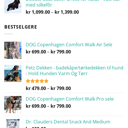
med silkefôr
Prisområde:
kr
1,099.00
–
kr
1,399.00
kr 1,099.00
til
BESTSELGERE
kr 1,399.00
DOG Copenhagen Comfort Walk Air Sele
Prisområde:
kr
699.00
–
kr
799.00
kr 699.00
til
Petz Dekken - badekåpe/tørkedekken til hund
kr 799.00
- Hold Hunden Varm Og Tørr
Prisområde:
kr
479.00
–
kr
799.00
Vurdert
5.00
av 5
kr 479.00
DOG Copenhagen Comfort Walk Pro sele
til
Prisområde:
kr
699.00
–
kr
799.00
kr 799.00
kr 699.00
til
Dr. Clauders Dental Snack And Medium
kr 799.00