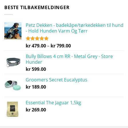
BESTE TILBAKEMELDINGER
Petz Dekken - badekåpe/tørkedekken til hund
- Hold Hunden Varm Og Tørr
Prisområde:
kr
479.00
–
kr
799.00
Vurdert
5.00
av 5
kr 479.00
Bully Billows 4 cm RR - Metal Grey - Store
til
Hunder
kr 799.00
kr
599.00
Groomers Secret Eucalyptus
kr
189.00
Essential The Jaguar 1,5kg
kr
269.00