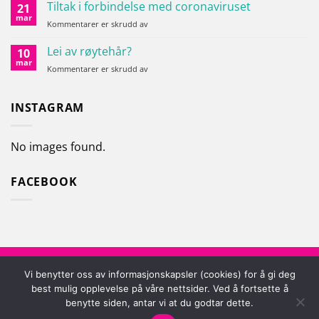
hunden
Tiltak i forbindelse med coronaviruset
21
din
mar
for
Kommentarer er skrudd av
varm
Tiltak
i
Lei av røytehår?
10
forbindelse
mar
for
Kommentarer er skrudd av
med
Lei
coronaviruset
av
røytehår?
INSTAGRAM
No images found.
FACEBOOK
Vipps
Klarna
Visa
MasterCard
Vi benytter oss av informasjonskapsler (cookies) for å gi deg
best mulig opplevelse på våre nettsider. Ved å fortsette å
BUTIKKEN VÅR
KONTAKT OSS
OM PETZ
benytte siden, antar vi at du godtar dette.
RETUR OG REKLAMASJON
FAQ